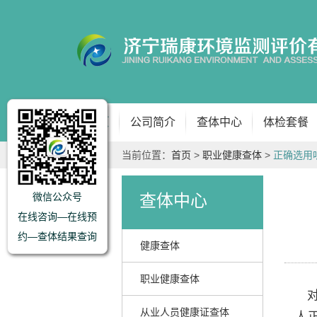
首页
公司简介
查体中心
体检套餐
当前位置：
首页
>
职业健康查体
>
正确选用
查体中心
微信公众号
在线咨询—在线预
约—查体结果查询
健康查体
职业健康查体
对
从业人员健康证查体
人