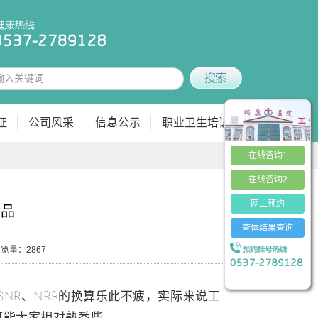
证
公司风采
信息公示
职业卫生培训
在线咨询1
在线咨询2
网上预约
用品
查体结果查询
览量：2867
NR、NRR的换算乐此不疲，实际来说工
可能大家相对熟悉些。