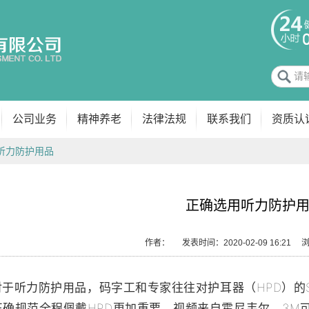
公司业务
精神养老
法律法规
联系我们
资质认
听力防护用品
正确选用听力防护
作者：
发表时间：2020-02-09 16:21
浏
于听力防护用品，码字工和专家往往对护耳器（HPD）的S
正确规范全程佩戴HPD更加重要。视频来自霍尼韦尔，3M